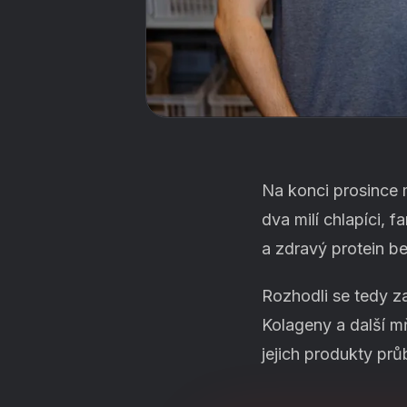
Na konci prosince m
dva milí chlapíci, 
a zdravý protein 
Rozhodli se tedy za
Kolageny a další m
jejich produkty prů