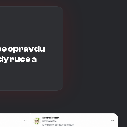
 se opravdu
dy ruce a