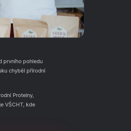
d prvního pohledu
sku chyběl přírodní
rodní Proteiny,
zuje VŠCHT, kde