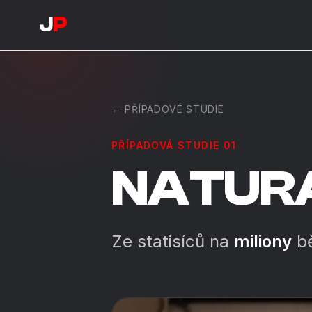
J
P
← PŘÍPADOVÉ STUDIE
PŘÍPADOVÁ STUDIE 01
NATUR
Ze statisíců na
miliony
bě