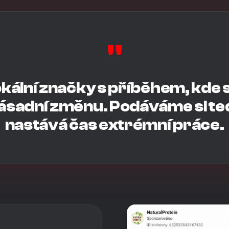
"
kální značky s příběhem, kde
zásadní změnu. Podáváme si te
nastává čas extrémní práce.