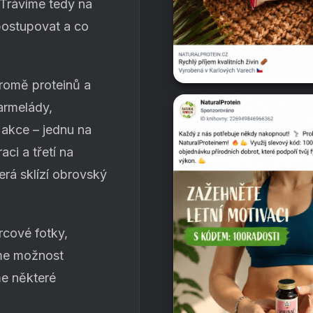
Trávíme tedy na
postupovat a co
romě proteinů a
armelády,
 akce – jednu na
ci a třetí na
erá sklízí obrovský
cové fotky,
áme možnost
me některé