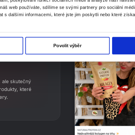
nům.
 náš web používáte, sdílíme se svými partnery pro sociální média
 s dalšími informacemi, které jste jim poskytli nebo které získa
vnímu přírodnímu
odukty, které v
my v nich vidíme
Povolit výběr
, ale skutečný
odukty, které
ery.