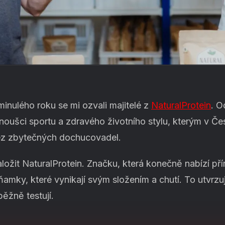
inulého roku se mi ozvali majitelé z
NaturalProtein
. O
fanoušci sportu a zdravého životního stylu, kterým v Če
bez zbytečných dochucovadel.
ložit NaturalProtein. Značku, která konečně nabízí pří
ňamky, které vynikají svým složením a chutí. To utvr
běžně testují.