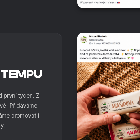
 TEMPU
 první týden. Z
vě. Přidáváme
áme promovat i
y.