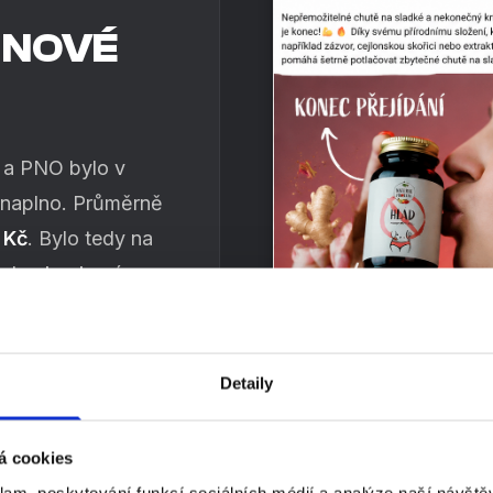
 NOVÉ
 a PNO bylo v
 naplno. Průměrně
 Kč
. Bylo tedy na
byla okoukaná a
nverzní poměr a
Detaily
hceme představit
lidem, kteří
á cookies
tylem a hledají
klam, poskytování funkcí sociálních médií a analýze naší návšt