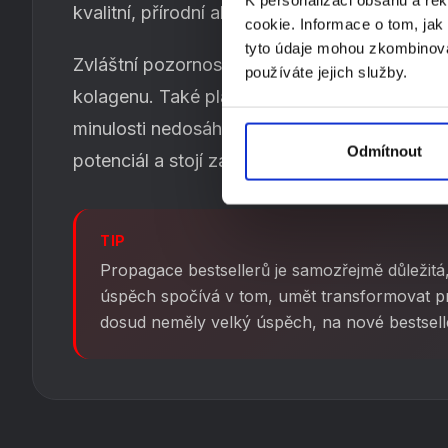
kvalitní, přírodní alternativy k běžným protei
cookie. Informace o tom, jak
tyto údaje mohou zkombinovat
Zvláštní pozornost chceme věnovat zcela pr
používáte jejich služby.
kolagenu. Také plánujeme zahrnout ostatní pr
minulosti nedosáhly výrazného úspěchu, ale 
Odmítnout
potenciál a stojí za to je vyzkoušet.
TIP
Propagace bestsellerů je samozřejmě důležitá
úspěch spočívá v tom, umět transformovat pr
dosud neměly velký úspěch, na nové bestsell