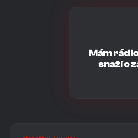
Mám rád lo
snaží o 