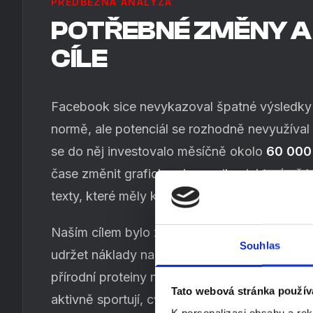
PŘEDBĚŽNÁ ANALÝZA
POTŘEBNÉ ZMĚNY A
CÍLE
Facebook sice nevykazoval špatné výsledky
normě, ale potenciál se rozhodně nevyužíval
se do něj investovalo měsíčně okolo
60 000
čase změnit grafickou komunikaci, která už 
texty, které měly k poutavosti daleko.
Naším cílem bylo zvýšit investice, zlepšit ko
Souhlas
udržet náklady na reklamu pod 20 % PNO. C
přírodní proteiny našim cílovým zákazníkům – 
Tato webová stránka použív
aktivně sportují, cvičí, žijí zdravým životním s
K personalizaci obsahu a re