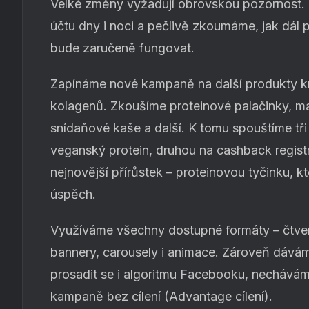
Velké změny vyžadují obrovskou pozornost. 
účtu dny i noci a pečlivě zkoumáme, jak dál 
bude zaručeně fungovat.
Zapínáme nové kampaně na další produkty k
kolagenů. Zkoušíme proteinové palačinky, m
snídaňové kaše a další. K tomu spouštíme tři
veganský protein, druhou na cashback registra
nejnovější přírůstek – proteinovou tyčinku, kt
úspěch.
Využíváme všechny dostupné formáty – čtver
bannery, carousely i animace. Zároveň dáv
prosadit se i algoritmu Facebooku, nechává
kampaně bez cílení (Advantage cílení).