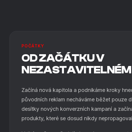
POČÁTKY
OD ZAČÁTKU V
NEZASTAVITELNÉM
Začíná nová kapitola a podnikáme kroky hned
původních reklam necháváme běžet pouze d
desítky nových konverzních kampaní a začín
produkty, které se dosud nikdy nepropagoval