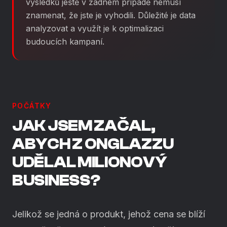
výsledků ještě v žádném případě nemusí
znamenat, že jste je vyhodili. Důležité je data
analyzovat a využít je k optimalizaci
budoucích kampaní.
POČÁTKY
JAK JSEM ZAČAL,
ABYCH Z ONGLAZZU
UDĚLAL MILIONOVÝ
BUSINESS?
Jelikož se jedná o produkt, jehož cena se blíží