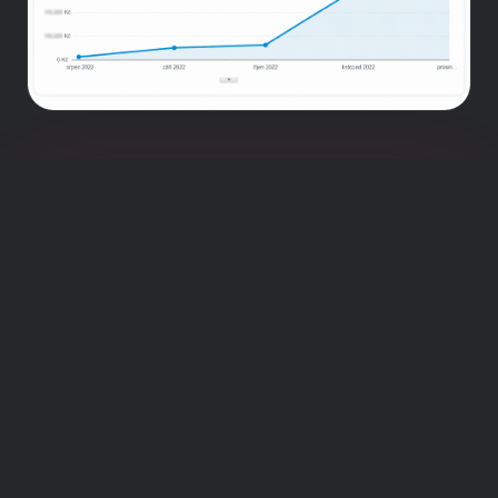
CHCETE PODOBNÉ
VÝSLEDKY?
Napište mi a domluvíme si bezplatnou
konzultaci. Společně se podíváme na váš
e-shop a navrhneme strategii.
CHCI KONZULTACI ZDARMA