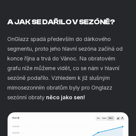
A JAK SE DAŘILO V SEZÓNĚ?
OnGlazz spadá především do dárkového
segmentu, proto jeho hlavní sezóna začíná od
konce října a trvá do Vánoc. Na obratovém
grafu níže můžeme vidět, co se nám v hlavní
sezóně podařilo. Vzhledem k již slušným
mimosezonním obratům byly pro Onglazz
sezónní obraty
něco jako sen!