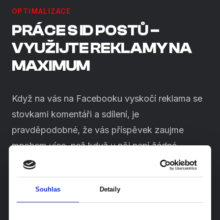
OPTIMALIZACE
PRÁCE S ID POSTŮ –
VYUŽIJTE REKLAMY NA
MAXIMUM
Když na vás na Facebooku vyskočí reklama se
stovkami komentáři a sdílení, je
pravděpodobné, že vás příspěvek zaujme
mnohem více, než když u něj není žádná
interakce. A přesně tak musíte vnímat i vaše
potencionální zákazníky.
Souhlas
Detaily
V rámci propagace OnGlazz jsem využíval a
dodnes využívám propagaci příspěvků/reklam