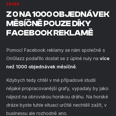
ZÁVĚR
Z 0 NA 1000 OBJEDNÁVEK
MĚSÍČNĚ POUZE DÍKY
FACEBOOK REKLAMĚ
Pomocí Facebook reklamy se nám společně s
OnGlazz podařilo dostat se z úplné nuly na
více
než 1000 objednávek měsíčně
.
Kdybych tedy chtěl v mé případové studii
nějaké propracovanější grafy, vypadaly by jako
nájezd na obrovskou horskou dráhu. Na horské
dráze byste tuhle situaci určitě nechtěli zažít, v
businessu ale rozhodně ano.