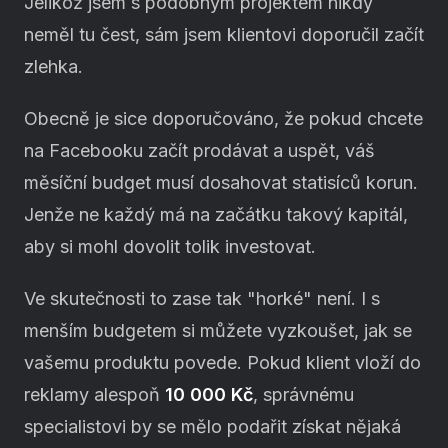
Jelikož jsem s podobným projektem nikdy
neměl tu čest, sám jsem klientovi doporučil začít
zlehka.
Obecně je sice doporučováno, že pokud chcete
na Facebooku začít prodávat a uspět, váš
měsíční budget musí dosahovat statisíců korun.
Jenže ne každý má na začátku takový kapitál,
aby si mohl dovolit tolik investovat.
Ve skutečnosti to zase tak "horké" není. I s
menším budgetem si můžete vyzkoušet, jak se
vašemu produktu povede. Pokud klient vloží do
reklamy alespoň
10 000 Kč
, správnému
specialistovi by se mělo podařit získat nějaká